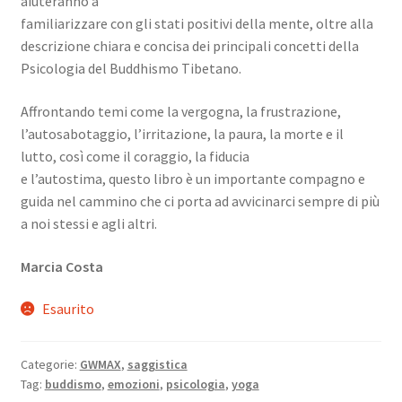
aiuteranno a
familiarizzare con gli stati positivi della mente, oltre alla
descrizione chiara e concisa dei principali concetti della
Psicologia del Buddhismo Tibetano.
Affrontando temi come la vergogna, la frustrazione,
l’autosabotaggio, l’irritazione, la paura, la morte e il
lutto, così come il coraggio, la fiducia
e l’autostima, questo libro è un importante compagno e
guida nel cammino che ci porta ad avvicinarci sempre di più
a noi stessi e agli altri.
Marcia Costa
Esaurito
Categorie:
GWMAX
,
saggistica
Tag:
buddismo
,
emozioni
,
psicologia
,
yoga