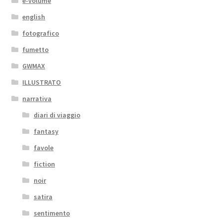
e-volume
english
fotografico
fumetto
GWMAX
ILLUSTRATO
narrativa
diari di viaggio
fantasy
favole
fiction
noir
satira
sentimento