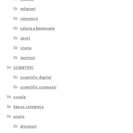
religioni
romanico
salute e benessere
sport
storia
territori
SCIENTIFIC
scientific digital
scientific stampati
scuola
Senza categoria
usato
dizionari