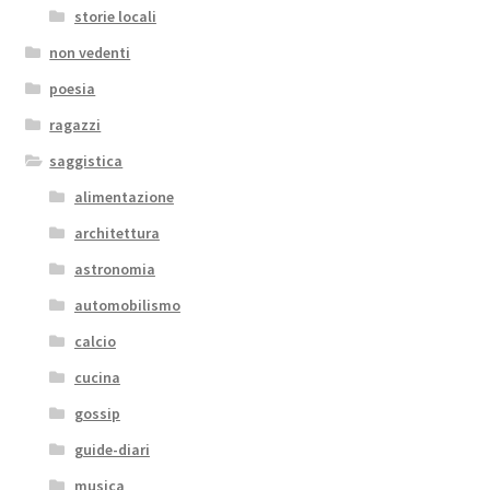
storie locali
non vedenti
poesia
ragazzi
saggistica
alimentazione
architettura
astronomia
automobilismo
calcio
cucina
gossip
guide-diari
musica