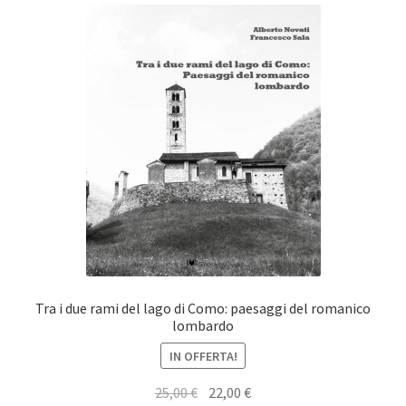
Tra i due rami del lago di Como: paesaggi del romanico
lombardo
IN OFFERTA!
Il
Il
25,00
€
22,00
€