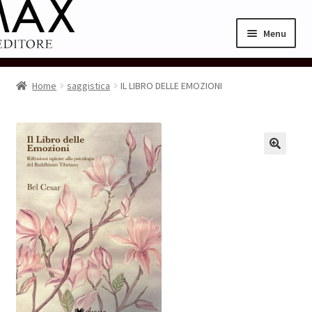
Vai
Vai
Menu
alla
al
navigazione
contenuto
Home
Home
saggistica
IL LIBRO DELLE EMOZIONI
Cart
Checkout
My Account
Pagina di esempio.