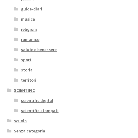
guide-diari
musica
religioni
romanico
salute e benessere
sport
storia
territori
SCIENTIFIC
scientific digital
scientific stampati
scuola
Senza categoria