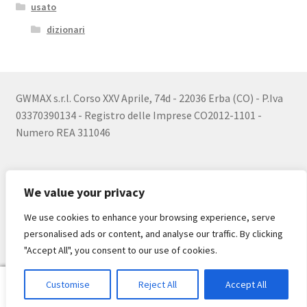
usato
dizionari
GWMAX s.r.l. Corso XXV Aprile, 74d - 22036 Erba (CO) - P.Iva
03370390134 - Registro delle Imprese CO2012-1101 -
Numero REA 311046
We value your privacy
We use cookies to enhance your browsing experience, serve
© 2026
personalised ads or content, and analyse our traffic. By clicking
Realizzato con WooCommerce
.
"Accept All", you consent to our use of cookies.
0
Customise
Reject All
Accept All
Cerca:
Cerca