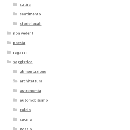
satira
sentimento
storie locali
non vedenti
poesia
ragazzi
saggistica
alimentazione
architettura
astronomia
automobilismo
calcio
cucina
gossip