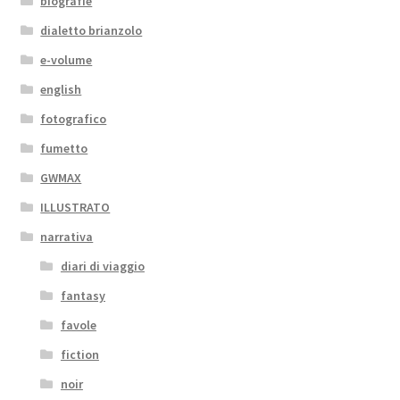
biografie
recente
dialetto brianzolo
e-volume
english
fotografico
fumetto
GWMAX
ILLUSTRATO
narrativa
diari di viaggio
fantasy
favole
fiction
noir