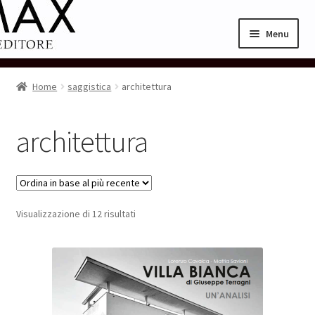
Vai
Vai
Menu
alla
al
navigazione
contenuto
Home
Home
saggistica
architettura
Cart
architettura
Checkout
My Account
Ordina
Visualizzazione di 12 risultati
Pagina di esempio.
in
base
al
più
recente