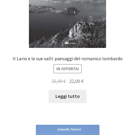
Il Lario e le sue valli: paesaggi del romanico lombardo
IN OFFERTA!
Il
Il
25,00
€
22,00
€
prezzo
prezzo
originale
attuale
Leggi tutto
era:
è:
25,00 €.
22,00 €.