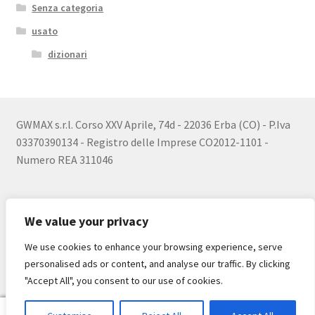
Senza categoria
usato
dizionari
GWMAX s.r.l. Corso XXV Aprile, 74d - 22036 Erba (CO) - P.Iva
03370390134 - Registro delle Imprese CO2012-1101 -
Numero REA 311046
We value your privacy
We use cookies to enhance your browsing experience, serve
© 2026
personalised ads or content, and analyse our traffic. By clicking
Realizzato con WooCommerce
.
"Accept All", you consent to our use of cookies.
0