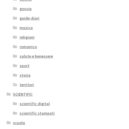
gossip
guide-diari
musica
religioni
romanico
salute e benessere
sport
storia
territori
SCIENTIFIC
scientific digital
scientific stampati
scuola