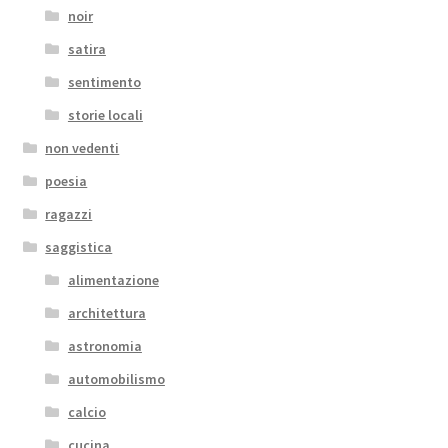
noir
satira
sentimento
storie locali
non vedenti
poesia
ragazzi
saggistica
alimentazione
architettura
astronomia
automobilismo
calcio
cucina