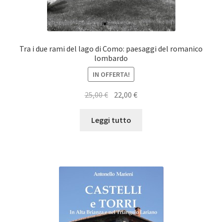
Tra i due rami del lago di Como: paesaggi del romanico
lombardo
IN OFFERTA!
Il
Il
25,00
€
22,00
€
prezzo
prezzo
originale
attuale
Leggi tutto
era:
è:
25,00 €.
22,00 €.