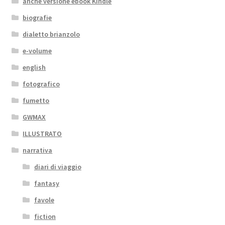
anche versione ebook Kindle
biografie
dialetto brianzolo
e-volume
english
fotografico
fumetto
GWMAX
ILLUSTRATO
narrativa
diari di viaggio
fantasy
favole
fiction